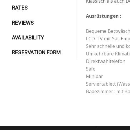
Klassisch als auch 
RATES
Ausrüstungen :
REVIEWS
Bequeme Bettwäsch
AVAILABILITY
LCD-TV mit Sat-Em
Sehr schnelle und 
RESERVATION FORM
Umkehrbare Klimati
Direktwahltelefon
Safe
Minibar
Serviertablett (Was
Badezimmer : mit B