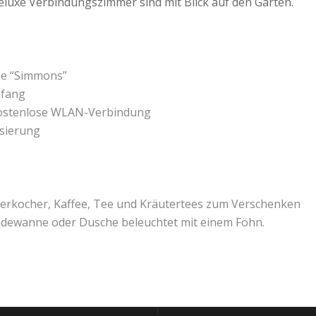
Deluxe Verbindungszimmer sind mit Blick auf den Garten.
e “Simmons”
pfang
kostenlose WLAN-Verbindung
sierung
serkocher, Kaffee, Tee und Kräutertees zum Verschenken
adewanne oder Dusche beleuchtet mit einem Föhn.