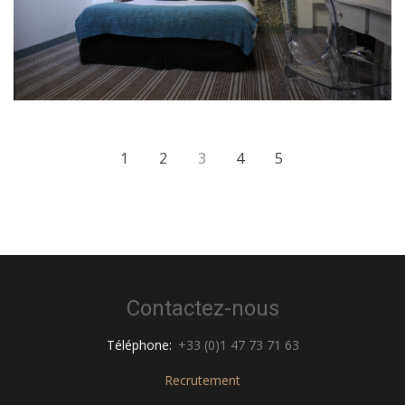
1
2
3
4
5
Contactez-nous
Téléphone:
+33 (0)1 47 73 71 63
Recrutement