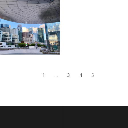
1
…
3
4
5